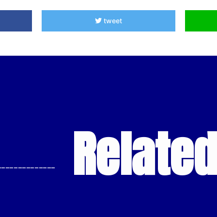
tweet
Relate
--------------