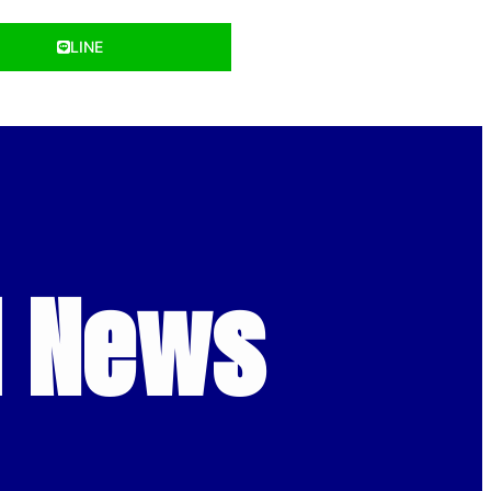
LINE
d News