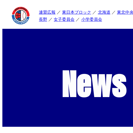
連盟広報
東日本ブロック
北海道
東北中
長野
女子委員会
小学委員会
News