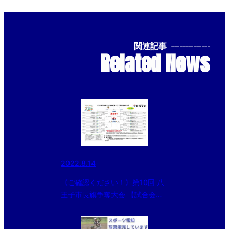
関連記事
--------------
Related News
2022.8.14
《ご確認ください！》第10回 八
王子市長旗争奪大会 【試合会場
変更のお知らせ】