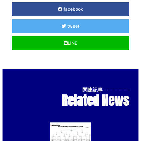
facebook
tweet
LINE
関連記事
--------------
Related News