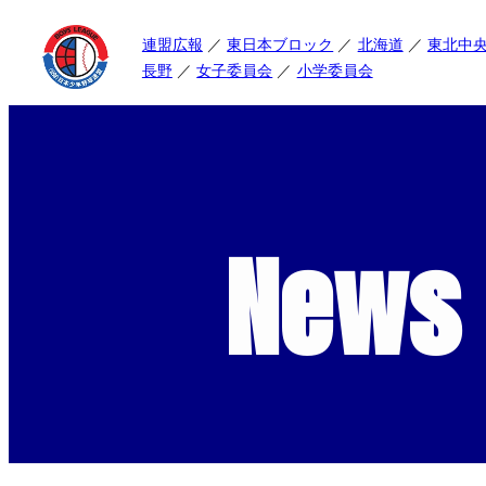
連盟広報
東日本ブロック
北海道
東北中
長野
女子委員会
小学委員会
News