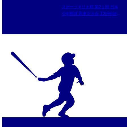
スポーツマリオ杯 第2１回 日本
少年野球 西東京大会【2回戦終
了】