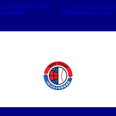
2023年度 東京都西支部 春季大
ゼット杯 第１回 日本少年野球 府
会【3/21結果】
中市長旗争奪大会【いよいよ明後
日】