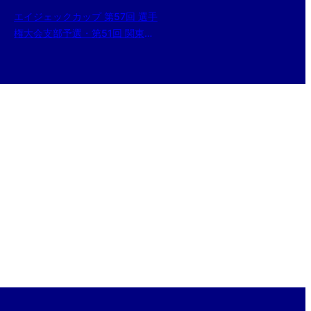
エイジェックカップ 第57回 選手
権大会支部予選・第51回 関東大
会・第5回 東北選抜大会 東京都
西支部予選【準決勝戦】