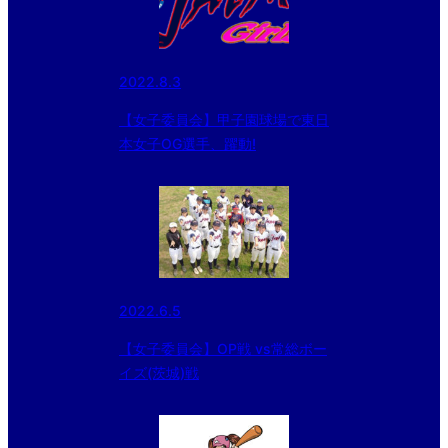
2022.8.3
【女子委員会】甲子園球場で東日
本女子OG選手、躍動!
2022.6.5
【女子委員会】OP戦 vs常総ボー
イズ(茨城)戦