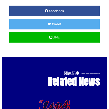
facebook
tweet
LINE
関連記事
--------------
Related News