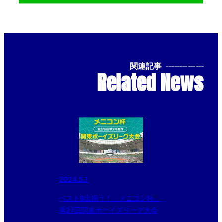
関連記事
--------------
Related News
2024.5.1
ベスト8出揃う！ メニコン杯
第27回関東ボーイズリーグ大会