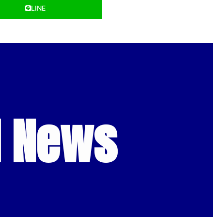
LINE
d News