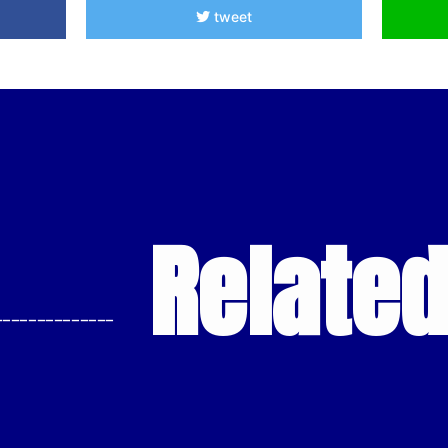
tweet
Relate
--------------