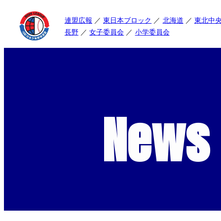
連盟広報
東日本ブロック
北海道
東北中
長野
女子委員会
小学委員会
News