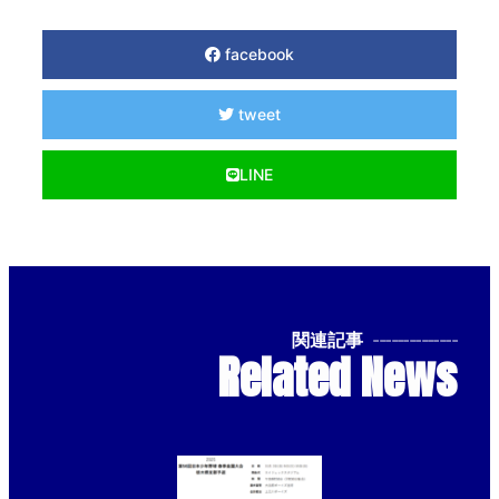
facebook
tweet
LINE
関連記事
--------------
Related News