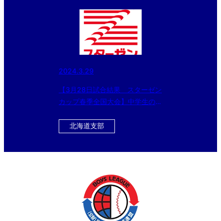
2024.3.29
【3月28日試合結果 スターゼン
カップ春季全国大会】中学生の部
はベスト8、小学生の部はベスト
4が出揃う！！
北海道支部