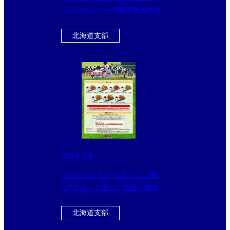
「ボーイズリーグ春季全国大会の
冠スポンサー、スターゼン株式会
社・横田社長が 『ドナルド・マ
北海道支部
クドナルド・ハウス』を訪問。
読売ジャイアンツ・丸選手と対
談。」
2024.3.8
スターゼンカップは、とん❝勝
つ❞弁当！を食べて優勝を目指そ
う！
北海道支部