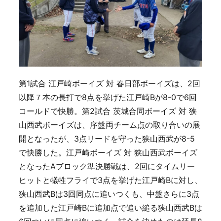
第1試合 江戸崎ボーイズ 対 春日部ボーイズは、2回
以降７本の長打で8点を挙げた江戸崎Bが8-0で6回
コールドで快勝。第2試合 茨城合同ボーイズ 対 狭
山西武ボーイズは、序盤両チーム点の取り合いの展
開となったが、3点リードを守った狭山西武が8-5
で快勝した。江戸崎ボーイズ 対 狭山西武ボーイズ
となったAブロック準決勝戦は、2回にタイムリー
ヒットと犠牲フライで3点を挙げた江戸崎Bに対し、
狭山西武Bは3回同点に追いつくも、中盤さらに3点
を追加した江戸崎Bに追加点で追い縋る狭山西武Bは