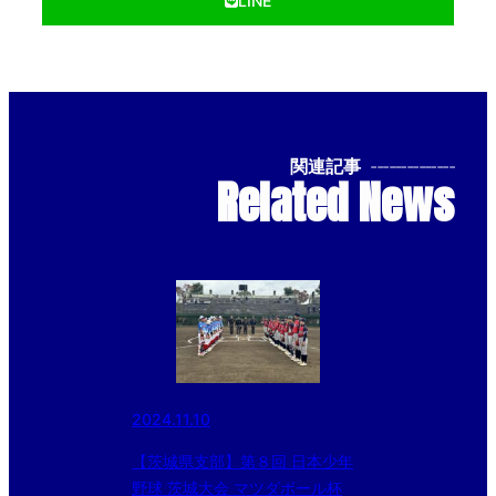
LINE
関連記事
--------------
Related News
2024.11.10
【茨城県支部】第８回 日本少年
野球 茨城大会 マツダボール杯