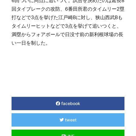
6回ついに同点に追いつく。試合を決めたのは延長8
回タイブレークの攻防、6番田所君のタイムリー2塁
打などで3点を挙げた江戸崎Bに対し、狭山西武Bも
タイムリーヒットなどで3点を挙げて追いつくと、
満塁からフォアボールで日没寸前の新利根球場の長
い一日を制した。
facebook
tweet