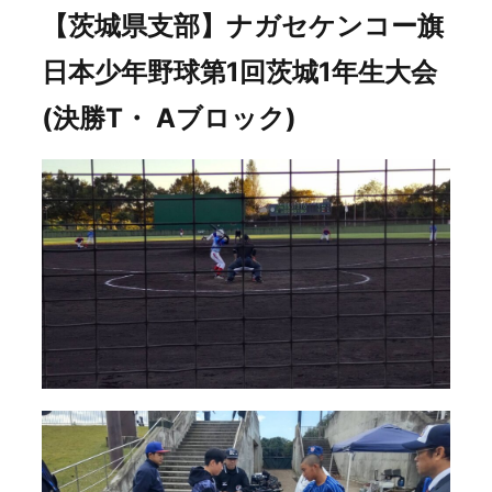
【茨城県支部】ナガセケンコー旗
日本少年野球第1回茨城1年生大会
(決勝T・ Aブロック)