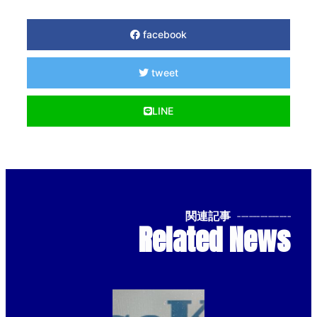
facebook
tweet
LINE
関連記事
--------------
Related News