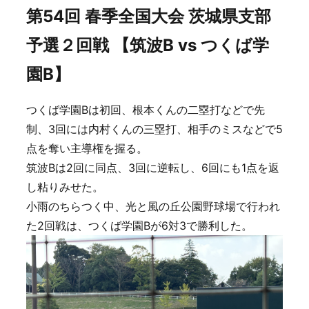
第54回 春季全国大会 茨城県支部
予選２回戦 【筑波B vs つくば学
園B】
つくば学園Bは初回、根本くんの二塁打などで先
制、3回には内村くんの三塁打、相手のミスなどで5
点を奪い主導権を握る。
筑波Bは2回に同点、3回に逆転し、6回にも1点を返
し粘りみせた。
小雨のちらつく中、光と風の丘公園野球場で行われ
た2回戦は、つくば学園Bが6対3で勝利した。