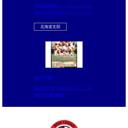
大好評実施中！「メロディアン
自分で作れるスポーツドリンク」
をお得にゲットできるチャン
ス！！ 今ならさらに黒酢ドリン
北海道支部
クのおまけ付き！！！
2023.1.18
茨城県支部「常総ボーイズ」”令
和5年度選手募集”