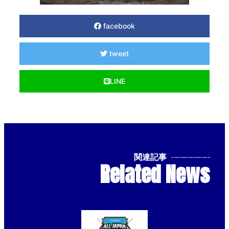
facebook
tweet
LINE
関連記事
--------------
Related News