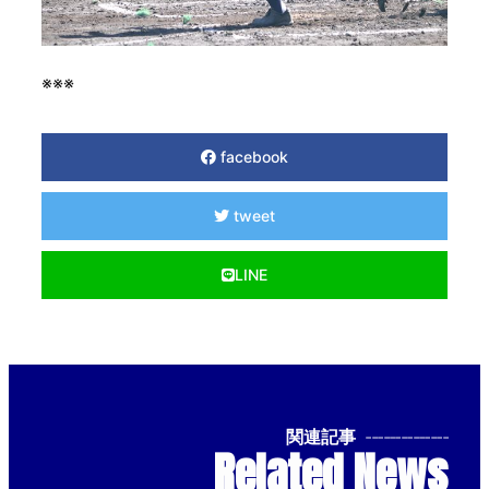
※※※
facebook
tweet
LINE
関連記事
--------------
Related News