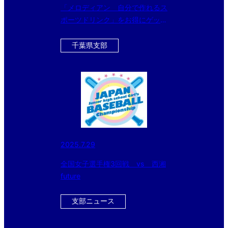
「メロディアン 自分で作れるス
ポーツドリンク」をお得にゲット
できるチャンス！！ 今ならさら
に黒酢ドリンクのおまけ付
千葉県支部
き！！！
2025.7.29
全国女子選手権3回戦 vs 西湘
future
支部ニュース