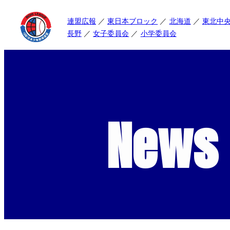
連盟広報
東日本ブロック
北海道
東北中
長野
女子委員会
小学委員会
News