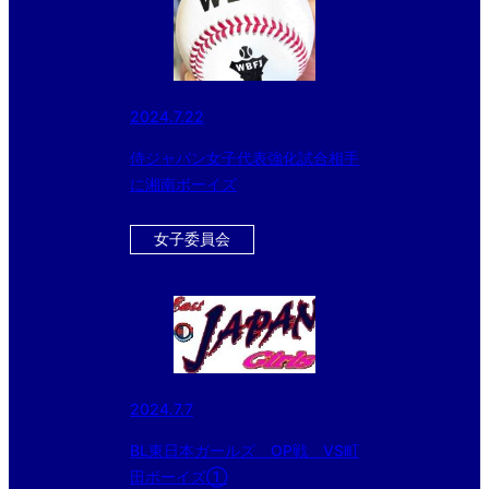
2024.7.22
侍ジャパン女子代表強化試合相手
に湘南ボーイズ
女子委員会
2024.7.7
BL東日本ガールズ OP戦 VS町
田ボーイズ①