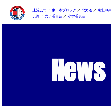
連盟広報
東日本ブロック
北海道
東北中
長野
女子委員会
小学委員会
News