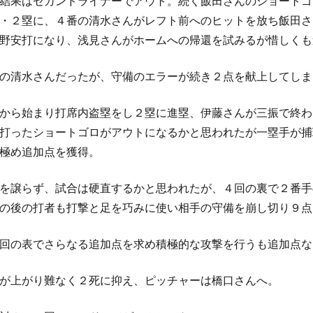
結果はセカンドライナーでアウト。続く飯田さんのショートゴ
・２塁に、４番の清水さんがレフト前へのヒットを放ち飯田さ
野安打になり、浅見さんがホームへの帰還を試みるが惜しくも
の清水さんだったが、守備のエラーが続き２点を献上してしま
から始まり打席内盗塁をし２塁に進塁、伊藤さんが三振で終わ
打ったショートゴロがアウトになるかと思われたが一塁手が捕
極め追加点を獲得。
を譲らず、試合は硬直するかと思われたが、４回の裏で２番手
の後の打者も打撃と足を巧みに使い相手の守備を崩し切り９点
回の表でさらなる追加点を求め積極的な攻撃を行うも追加点な
が上がり難なく２死に抑え、ピッチャーは橋口さんへ。