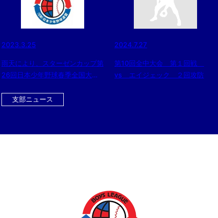
2023.3.25
2024.7.27
雨天により、スターゼンカップ第
第10回全中大会 第１回戦
26回日本少年野球春季全国大会
vs エイジェック ２回攻防
開会式を簡略化
支部ニュース