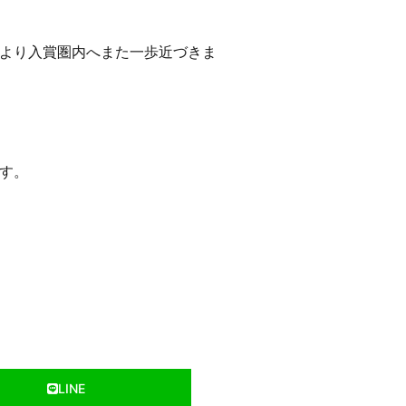
より入賞圏内へまた一歩近づきま
す。
LINE