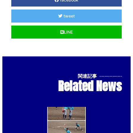
tweet
LINE
関連記事
--------------
Related News