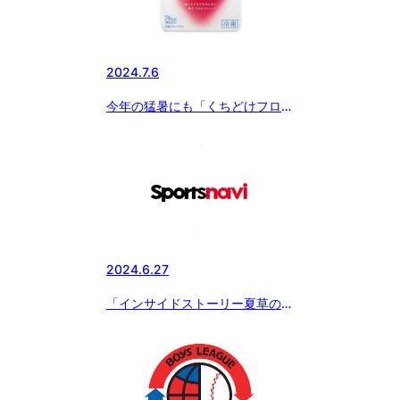
2024.7.6
今年の猛暑にも「くちどけフロー
ズン」が強い味方に！！選手にも
大好評！
2024.6.27
「インサイドストーリー夏草の
賦」 第2回 京葉ボーイズ（千葉
県支部）〜シリーズ 選手権大会
出場チーム紹介～