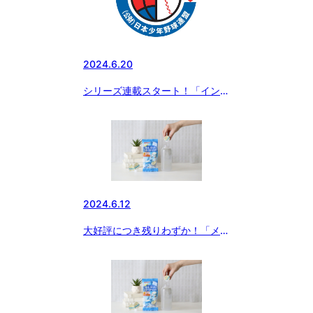
2024.6.20
シリーズ連載スタート！「インサ
イドストーリー夏草の賦」 第1回
愛知名港ボーイズ(愛知県中央支
部)
2024.6.12
大好評につき残りわずか！「メロ
ディアン 自分で作れるスポーツ
ドリンク」をお得にゲットするチ
ャンス！！今だけ黒酢ドリンクの
おまけ付き！！！