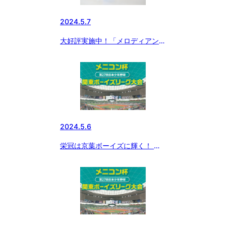
2024.5.7
大好評実施中！「メロディアン
自分で作れるスポーツドリンク」
をお得にゲットできるチャン
ス！！ 今ならさらに黒酢ドリン
クのおまけ付き！！！
2024.5.6
栄冠は京葉ボーイズに輝く！ メ
ニコン杯 第27回関東ボーイズ
リーグ最終日の試合結果