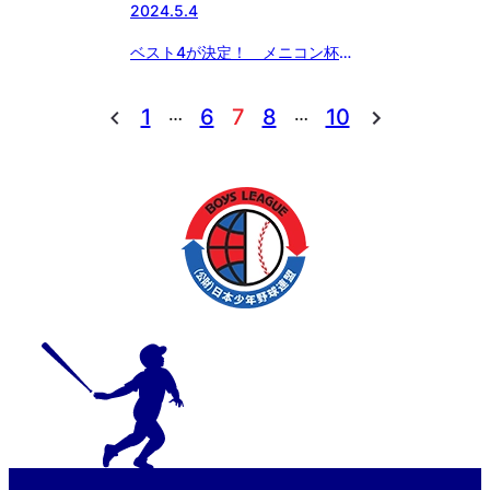
2024.5.4
ベスト4が決定！ メニコン杯
第27回関東ボーイズリーグ大会
…
…
1
6
7
8
10