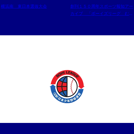
横浜南 東日本選抜大会
創刊１５０周年スポーツ報知アー
カイブ 「ボーイズリーグ むか
し いま そしてこれから…」
（４）