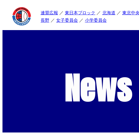
連盟広報
東日本ブロック
北海道
東北中
長野
女子委員会
小学委員会
News