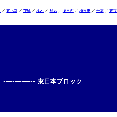
央
東北南
茨城
栃木
群馬
埼玉西
埼玉東
千葉
東京
--------------
東日本ブロック