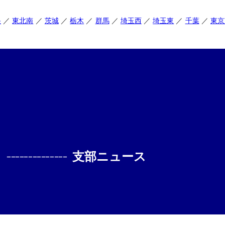
央
東北南
茨城
栃木
群馬
埼玉西
埼玉東
千葉
東京
--------------
支部ニュース