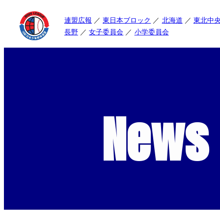
連盟広報
東日本ブロック
北海道
東北中
長野
女子委員会
小学委員会
News