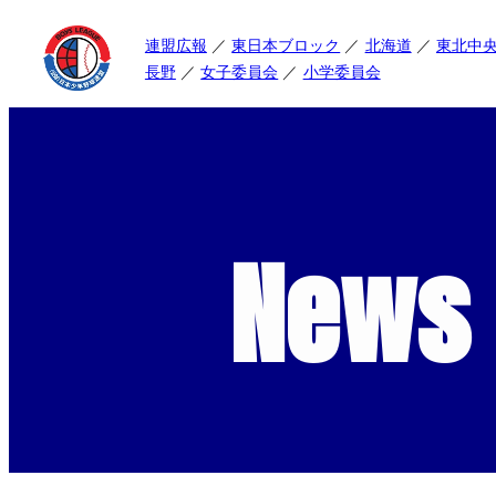
連盟広報
東日本ブロック
北海道
東北中
長野
女子委員会
小学委員会
News