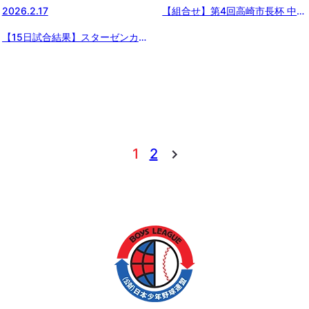
2026.2.17
【組合せ】第4回高崎市長杯 中学
生硬式野球大会
【15日試合結果】スターゼンカ
ップ 第56回日本少年野球春季全
国大会 東日本ブロック予選
1
2