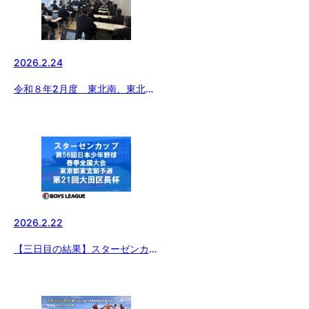
2026.2.24
令和８年2月度 東北南、東北中
央支部合同代表者会議
2026.2.22
【三日目の結果】スターゼンカッ
プ 第56回日本少年野球 春季全国
大会東京都東支部予選・第21回
大田区長杯