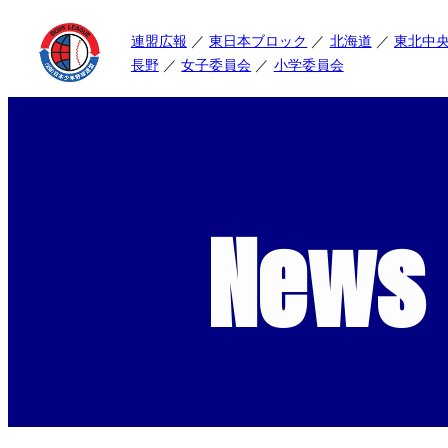
連盟広報
東日本ブロック
北海道
東北中
長野
女子委員会
小学委員会
News