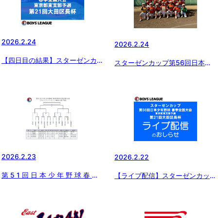
2026.2.24
2026.2.24
【四日目の結果】スターゼンカッ
スターゼンカップ第56回日本少
プ 第56回日本少年野球 春季全国
年野球春季全国大会東日本ブロッ
大会東京都東支部予選・第21回
ク代表決定‼️
大田区長杯
2026.2.23
2026.2.22
第 5 1 回 ⽇ 本 少 年 野 球 春 季
【ライブ配信】スターゼンカップ
神 奈 川 県 ⽀ 部 ⼤ 会
第56回日本少年野球春季全国大
会 東京都東支部予選・第21回大
田区長杯