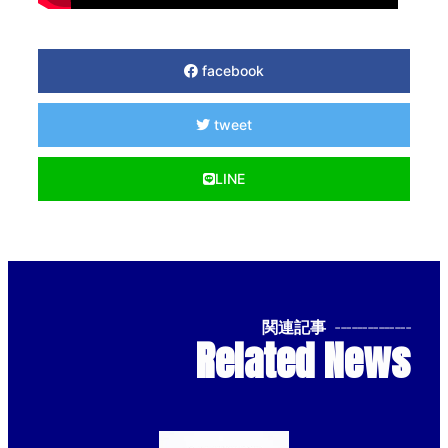
facebook
tweet
LINE
関連記事
--------------
Related News