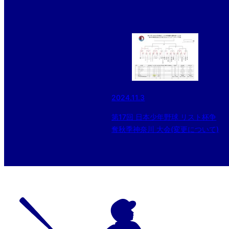
2024.11.3
第17回 日本少年野球 リスト杯争
奪秋季神奈川 大会(変更について)