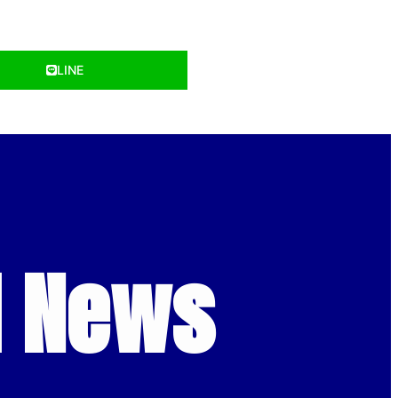
LINE
d News