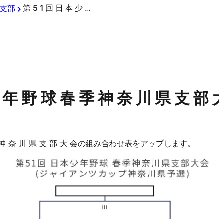
第 5 1 回 ⽇ 本 少 年 野 球 春 季 神 奈 川 県 ⽀ 部 ⼤ 会
支部
少 年 野 球 春 季 神 奈 川 県 ⽀ 部 
春 季 神 奈 川 県 ⽀ 部 ⼤ 会の組み合わせ表をアップします。