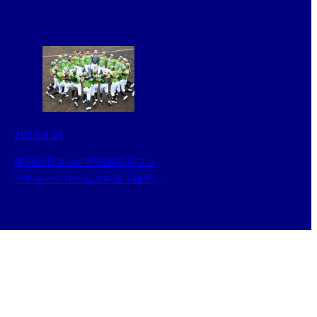
2023.5.21
第54回日本少年野球神奈川フュ
ーチャードリームス杯選手権予
選 横浜緑ボーイズ