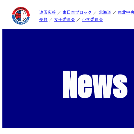
連盟広報
東日本ブロック
北海道
東北中
長野
女子委員会
小学委員会
News