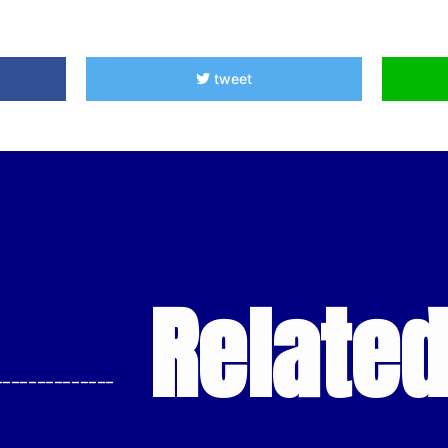
tweet
Relate
--------------