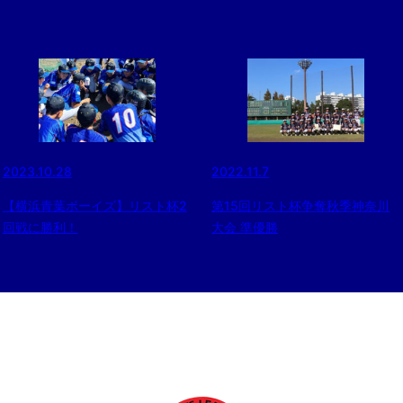
2023.10.28
2022.11.7
【横浜青葉ボーイズ】リスト杯2
第15回リスト杯争奪秋季神奈川
回戦に勝利！
大会 準優勝