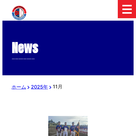
News
--------------
11月
ホーム
2025年