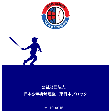
公益財団法人
日本少年野球連盟 東日本ブロック
〒110-0015