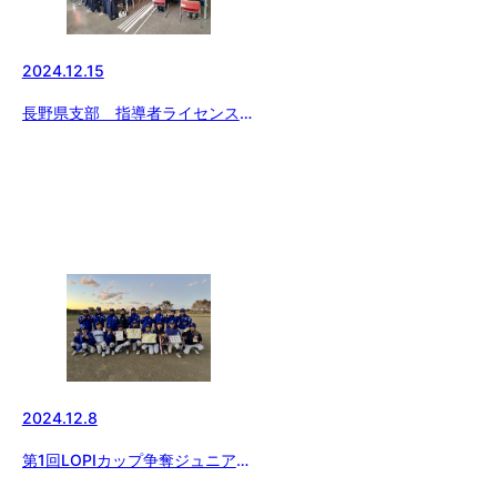
2024.12.15
長野県支部 指導者ライセンス講
習会
2024.12.8
第1回LOPIカップ争奪ジュニア大
会