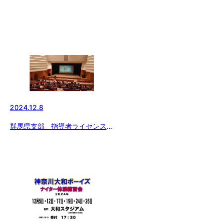
2024.12.8
群馬県支部 指導者ライセンス講
習会②