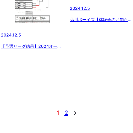
2024.12.5
品川ボーイズ【体験会のお知ら
せ】
2024.12.5
【予選リーグ結果】2024オータ
ム第8回日本少年野球1年生群馬
県支部大会
1
2