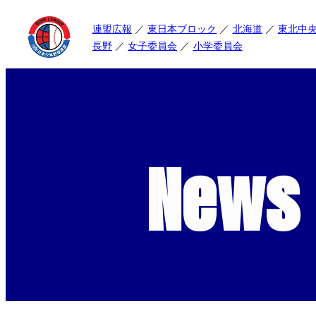
連盟広報
東日本ブロック
北海道
東北中
長野
女子委員会
小学委員会
News