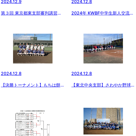
2024.12.9
2024.12.8
第３回 東京都東⽀部審判講習会
2024年 KWBF中学生新人交流試
兼BL-2級（更新・取得）審判講
合
習会
2024.12.8
2024.12.8
【東北中央支部】さわやか野球教
【決勝トーナメント】もちは餅屋
室
協賛 関東信越三年生リーグ大会