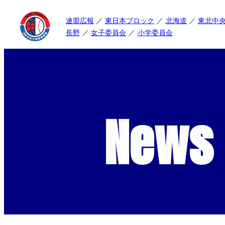
連盟広報
東日本ブロック
北海道
東北中
長野
女子委員会
小学委員会
News