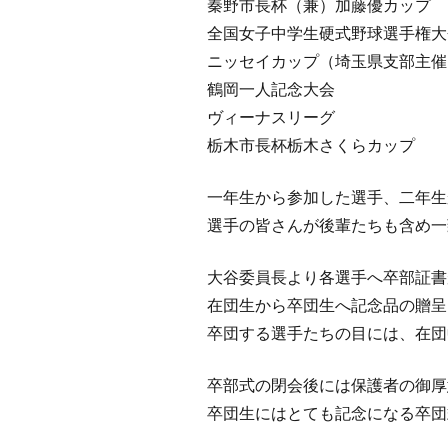
秦野市長杯（兼）加藤優カッ
全国女子中学生硬式野球選手権大
ニッセイカップ（埼玉県支部主
鶴岡一人記念大会 
ヴィーナスリーグ 
栃木市長杯栃木さくらカッ
一年生から参加した選手、二年生
選手の皆さんが後輩たちも含め一
大谷委員長より各選手へ卒部証書
在団生から卒団生へ記念品の贈呈
卒団する選手たちの目には、在団
卒部式の閉会後には保護者の御厚
卒団生にはとても記念になる卒団