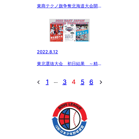
東商テクノ旗争奪北海道大会開会
式
2022.8.12
東北選抜大会 初日結果 ～精一
杯に「いわきの夏」～
…
1
3
4
5
6