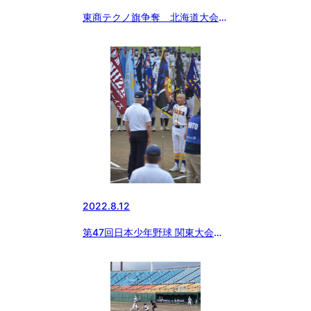
東商テクノ旗争奪 北海道大会
野幌 第2試合
2022.8.12
第47回日本少年野球 関東大会開
幕式 小学部選手宣誓