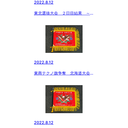
2022.8.12
東北選抜大会 ２日目結果 ～精
一杯に「いわきの夏」～
2022.8.12
東商テクノ旗争奪 北海道大会
野幌球場第１試合
2022.8.12