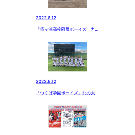
2022.8.12
「霞ヶ浦高校附属ボーイズ」力尽
きる⚾
2022.8.12
「つくば学園ボーイズ」北の大地
で⚾