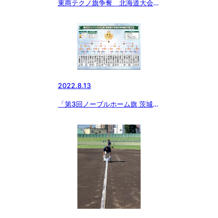
東商テクノ旗争奪 北海道大会
準決勝第1試合
2022.8.13
「第3回ノーブルホーム旗 茨城中
学硬式野球選手権大会」大会終了
⚾