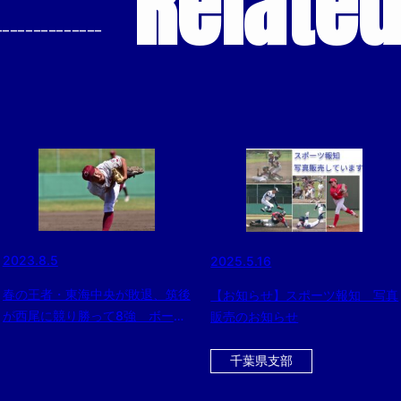
Relate
--------------
2023.8.5
2025.5.16
春の王者・東海中央が敗退、筑後
【お知らせ】スポーツ報知 写真
が西尾に競り勝って8強 ボーイ
販売のお知らせ
ズ日本選手権3日目
千葉県支部