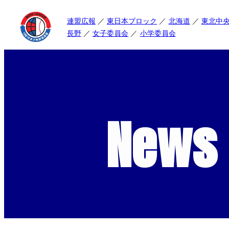
連盟広報
東日本ブロック
北海道
東北中
長野
女子委員会
小学委員会
News