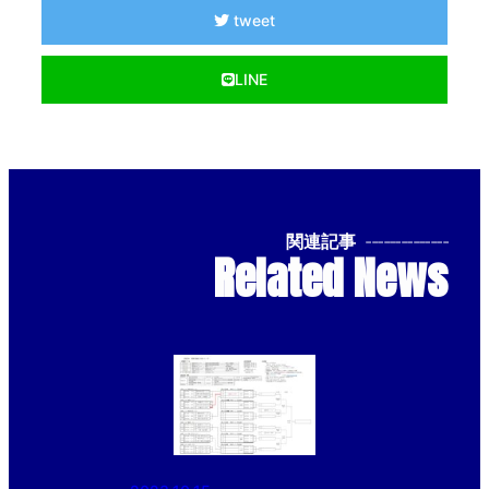
tweet
LINE
関連記事
--------------
Related News