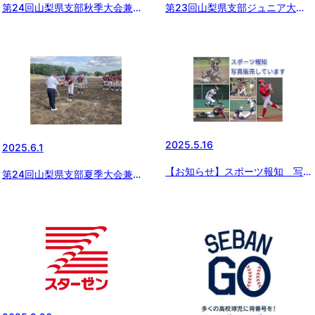
第24回山梨県支部秋季大会兼春
第23回山梨県支部ジュニア大会
季全国大会予選
兼東日本選抜大会予選
2025.5.16
2025.6.1
【お知らせ】スポーツ報知 写真
第24回山梨県支部夏季大会兼関
販売のお知らせ
東大会予選