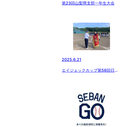
第23回山梨県支部一年生大会
2025.6.21
エイジェックカップ第56回日本
少年野球選手権大会山梨県予選会