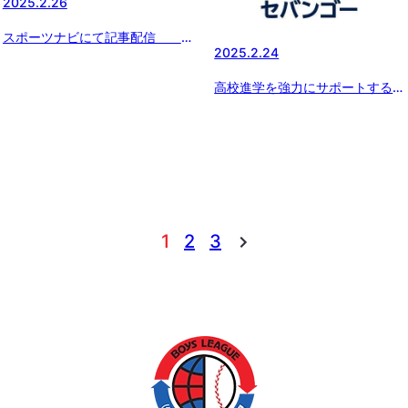
2025.2.26
スポーツナビにて記事配信
2025.2.24
「ボーイズリーグ春季全国大会の
冠スポンサー、スターゼン株式会
高校進学を強力にサポートする新
社・横田社長が 『ドナルド・マ
サービス『SEBANGO』(セバン
クドナルド・ハウス』を訪問。
ゴー）に作新学院高 女子硬式野
読売ジャイアンツ・丸選手と対
球部、京都外大西高 女子硬式野
談。」
球部、つくば国際高 硬式野球部
女子部が新たに参加!!
1
2
3