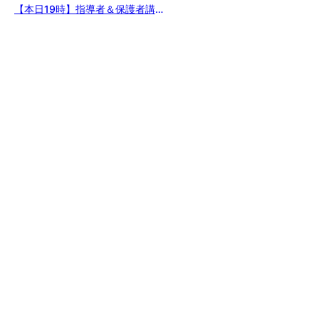
【本日19時】指導者＆保護者講
習会開催！