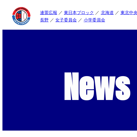
連盟広報
東日本ブロック
北海道
東北中
長野
女子委員会
小学委員会
News