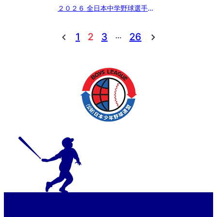
２０２６ 全日本中学野球選手権
大会 ジャイアンツカップ 東京都
東支部予選
…
1
2
3
26