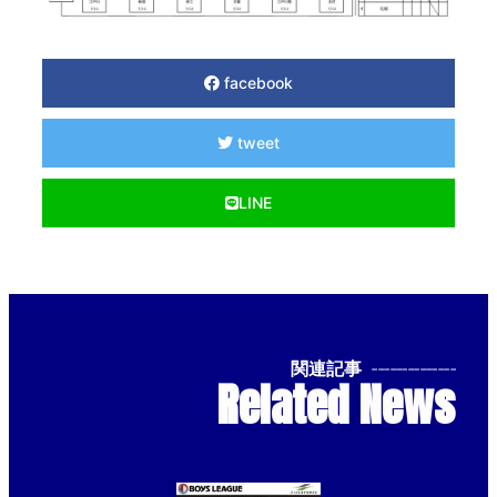
facebook
tweet
LINE
関連記事
--------------
Related News