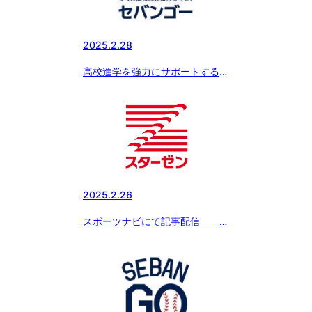
2025.2.28
高校進学を強力にサポートする新
サービス『SEBANGO』(セバン
ゴー）に日本体育大学柏高等学校
野球部が新たに参加!!
2025.2.26
スポーツナビにて記事配信
「ボーイズリーグ春季全国大会の
冠スポンサー、スターゼン株式会
社・横田社長が 『ドナルド・マ
クドナルド・ハウス』を訪問。
読売ジャイアンツ・丸選手と対