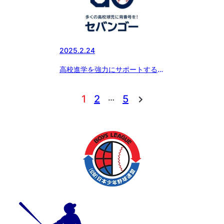
談。」
2025.2.24
高校進学を強力にサポートする新
サービス『SEBANGO』(セバン
ゴー）に作新学院高 女子硬式野
…
1
2
5
球部、京都外大西高 女子硬式野
球部、つくば国際高 硬式野球部
女子部が新たに参加!!