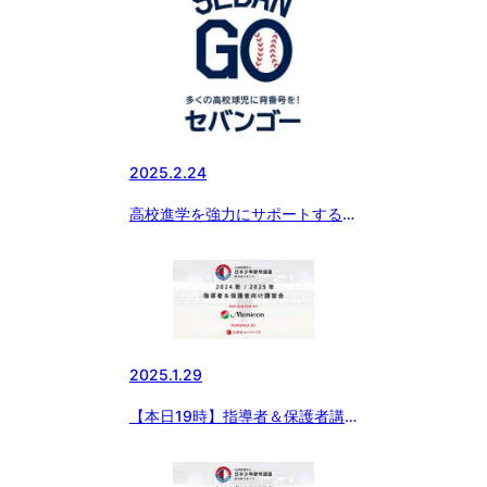
クドナルド・ハウス』を訪問。
読売ジャイアンツ・丸選手と対
談。」
2025.2.24
高校進学を強力にサポートする新
サービス『SEBANGO』(セバン
ゴー）に作新学院高 女子硬式野
球部、京都外大西高 女子硬式野
球部、つくば国際高 硬式野球部
女子部が新たに参加!!
2025.1.29
【本日19時】指導者＆保護者講
習会開催！