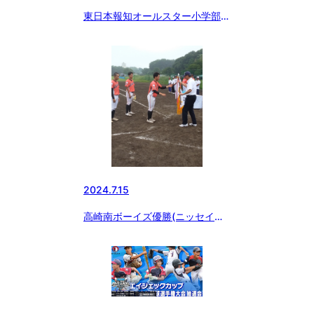
東日本報知オールスター小学部埼
玉県西選抜A優勝
2024.7.15
高崎南ボーイズ優勝(ニッセイカ
ップジュニア大会)