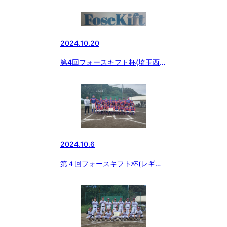
国大会決勝戦
2024.10.20
第4回フォースキフト杯(埼玉西支
部ジュニア)
2024.10.6
第４回フォースキフト杯(レギュ
ラー)