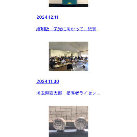
2024.12.11
縮刷版「栄光に向かって」絶賛発
売中
2024.11.30
埼玉県西支部 指導者ライセンス
講習会