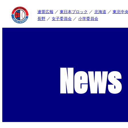
連盟広報
東日本ブロック
北海道
東北中
長野
女子委員会
小学委員会
News