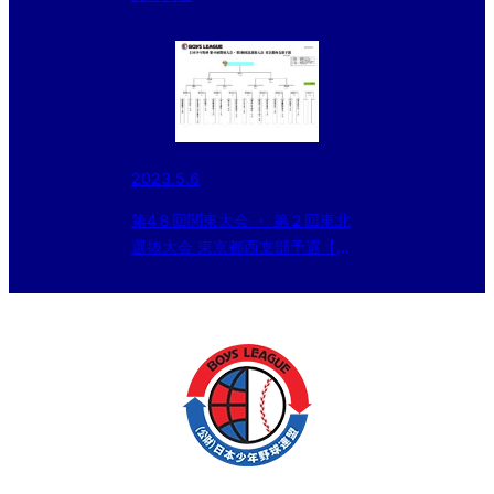
2023.5.6
第4８回関東大会 ・ 第２回東北
選抜大会 東京都西支部予選【組
合せ】