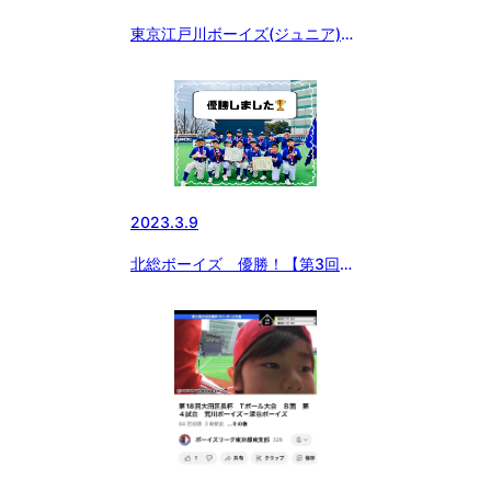
東京江戸川ボーイズ(ジュニア)第
３回大田区長杯ティーボール大会
✨準優勝✨
2023.3.9
北総ボーイズ 優勝！【第3回大
田区長杯 ティーボール大会】