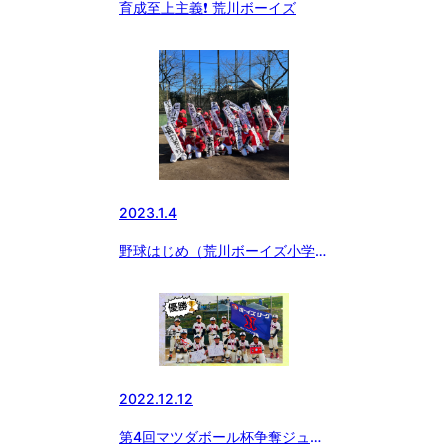
育成至上主義❗️ 荒川ボーイズ
2023.1.4
野球はじめ（荒川ボーイズ小学
部）
2022.12.12
第4回マツダボール杯争奪ジュニ