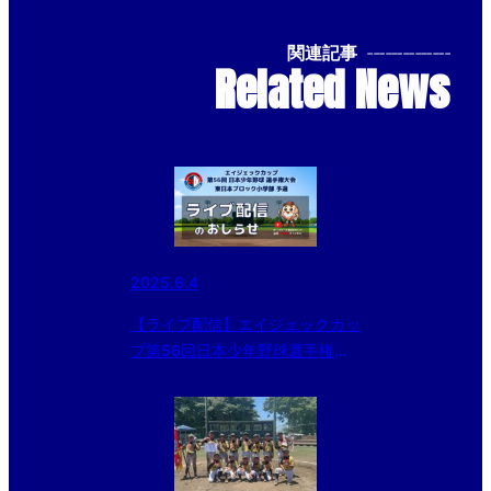
関連記事
--------------
Related News
2025.6.4
【ライブ配信】エイジェックカッ
プ第56回日本少年野球選手権大
会 東日本ブロック小学部予選