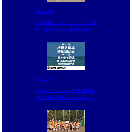
2023.7.16
千葉日報旗・ウイルソンカップ争
奪 第28回日本少年野球千葉大
会
2025.9.7
【初日の組み合わせ】第31回 板
橋区長杯親善交流大会 第37回 日
本少年野球東日本選抜大会 東京
都東支部予選