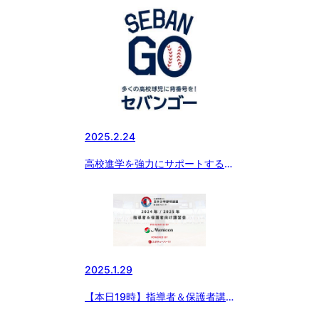
冠スポンサー、スターゼン株式会
社・横田社長が 『ドナルド・マ
クドナルド・ハウス』を訪問。
読売ジャイアンツ・丸選手と対
談。」
2025.2.24
高校進学を強力にサポートする新
サービス『SEBANGO』(セバン
ゴー）に作新学院高 女子硬式野
球部、京都外大西高 女子硬式野
球部、つくば国際高 硬式野球部
女子部が新たに参加!!
2025.1.29
【本日19時】指導者＆保護者講
習会開催！