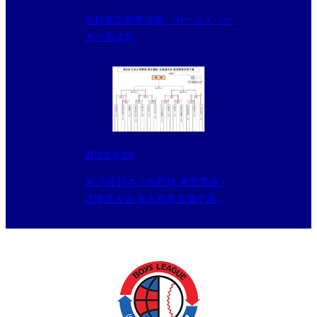
高校東京都準決勝 ボーイズリー
ガー率は⁈
2023.6.26
第２回 日本少年野球 東北選抜・
北海道大会 東京都東支部予選 二
回戦の結果