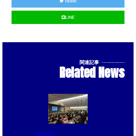
tweet
LINE
関連記事
--------------
Related News
2025.11.1