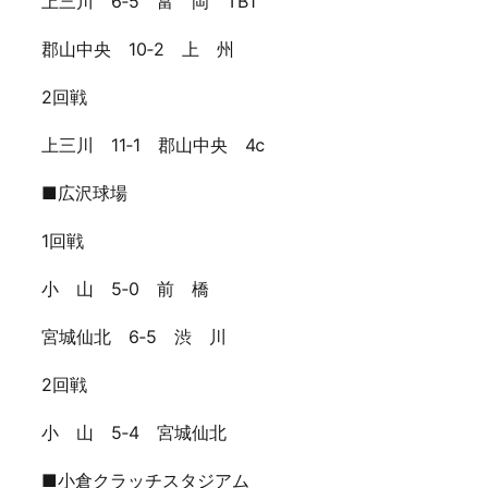
上三川 6‐5 富 岡 TB1
郡山中央 10‐2 上 州
2回戦
上三川 11‐1 郡山中央 4ⅽ
■広沢球場
1回戦
小 山 5‐0 前 橋
宮城仙北 6‐5 渋 川
2回戦
小 山 5‐4 宮城仙北
■小倉クラッチスタジアム