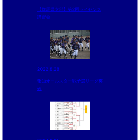
【群馬県支部】第2回ライセンス
講習会
2022.8.28
報知オールスター戦予選リーグ突
破