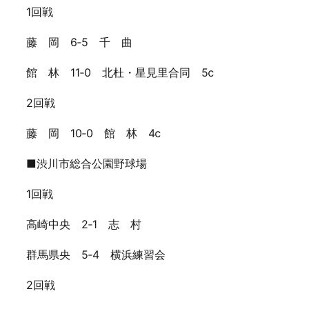
1回戦
藤 岡 6‐5 千 曲
館 林 11‐0 北杜・星見里合同 5ⅽ
2回戦
藤 岡 10‐0 館 林 4ⅽ
■渋川市総合公園野球場
1回戦
高崎中央 2‐1 志 村
群馬県央 5‐4 横浜練習会
2回戦