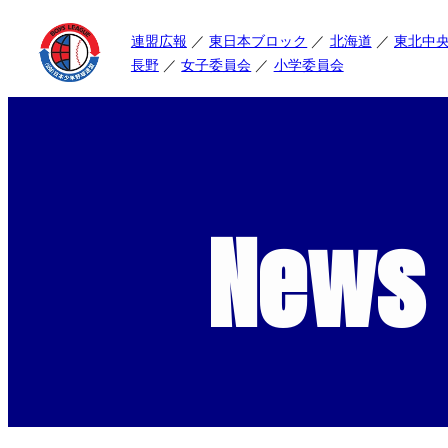
連盟広報
東日本ブロック
北海道
東北中
長野
女子委員会
小学委員会
News