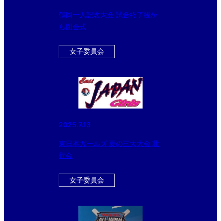
鶴岡一人記念大会 試合終了後か
ら閉会式
女子委員会
2025.7.13
東日本ガールズ 夏の三大大会 壮
行会
女子委員会