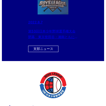
2022.8.7
第53回日本少年野球選手権大会
閉幕 東京世田谷・湘南ともに連
覇！
支部ニュース