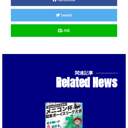
tweet
LINE
関連記事
--------------
Related News