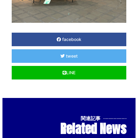
facebook
tweet
LINE
関連記事
--------------
Related News