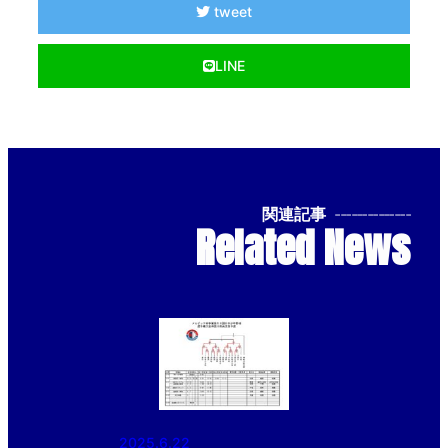
tweet
LINE
関連記事
--------------
Related News
2025.6.22