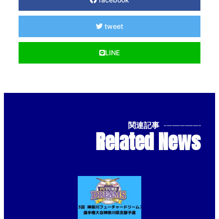
tweet
LINE
関連記事
--------------
Related News