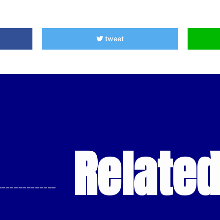
tweet
Relate
--------------