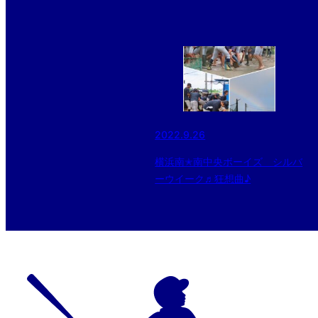
2022.9.26
横浜南✭南中央ボーイズ シルバ
ーウイーク♬狂想曲♪