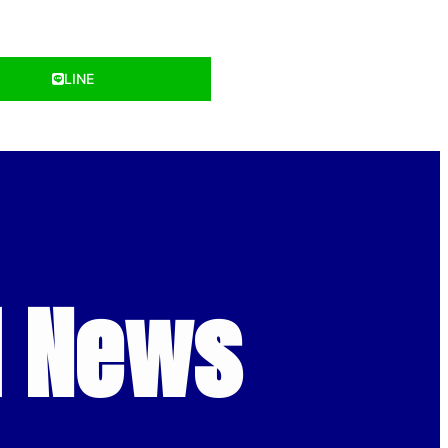
LINE
d News