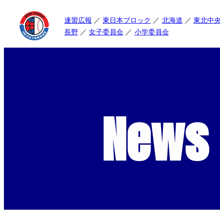
連盟広報
東日本ブロック
北海道
東北中
長野
女子委員会
小学委員会
News