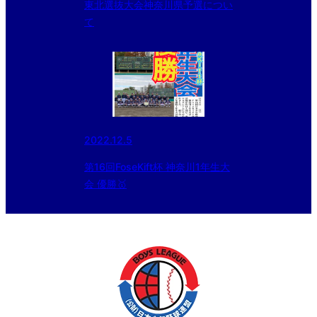
東北選抜大会神奈川県予選につい
て
2022.12.5
第16回FoseKift杯 神奈川1年生大
会 優勝🥇